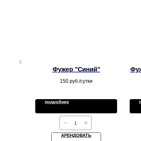
ска
Фужер "Синий"
Фу
150
руб./сутки
подробнее
АРЕНДОВАТЬ